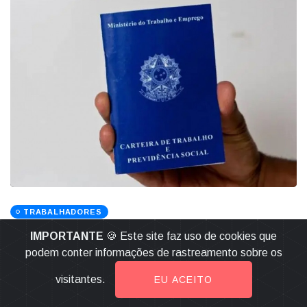
TRABALHADORES
Comércio: Regra que exige acordo
IMPORTANTE
🍪 Este site faz uso de cookies que
sindical para trabalho em feriados
podem conter informações de rastreamento sobre os
entra em vigor em março
visitantes.
EU ACEITO
03 Fevereiro 2026