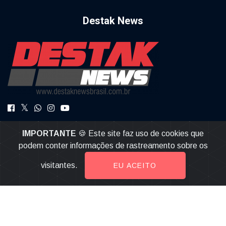
Destak News
DestakNews a Notícia com Credibilidade.
IMPORTANTE
🍪 Este site faz uso de cookies que
destaknews@gmail.com
podem conter informações de rastreamento sobre os
visitantes.
EU ACEITO
© 2026, Destak News | Todos os direitos reservados |
Desenvolvido por
Multiverso Web