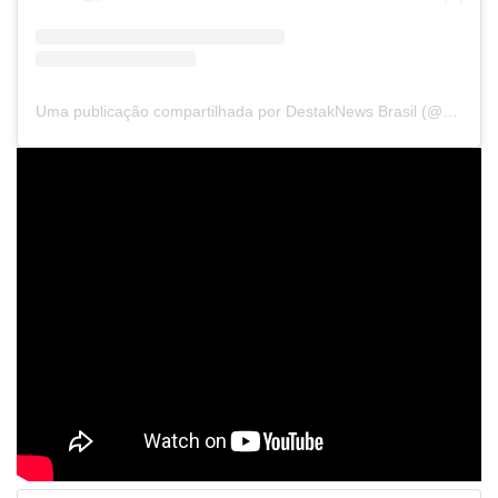
Uma publicação compartilhada por DestakNews Brasil (@destaknewsbrasiloficial)