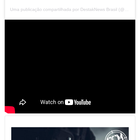
Uma publicação compartilhada por DestakNews Brasil (@destaknewsbrasiloficial)