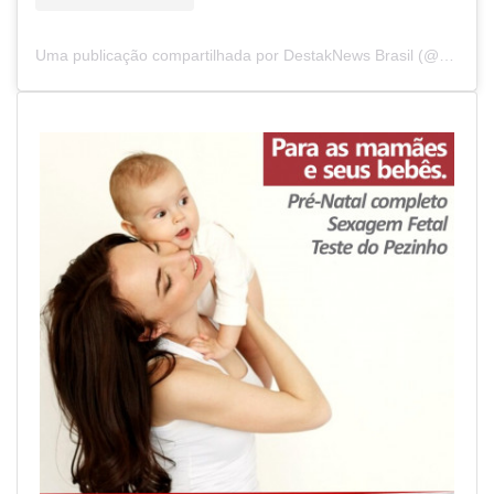
Uma publicação compartilhada por DestakNews Brasil (@destaknewsbrasiloficial)