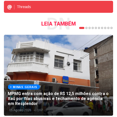
Threads
DN
LEIA TAMBÉM
MINAS GERAIS
MPMG entra com ação de R$ 12,5 milhões contra o
Itaú por filas abusivas e fechamento de agência
em Resplendor
05 Agosto 2026
167