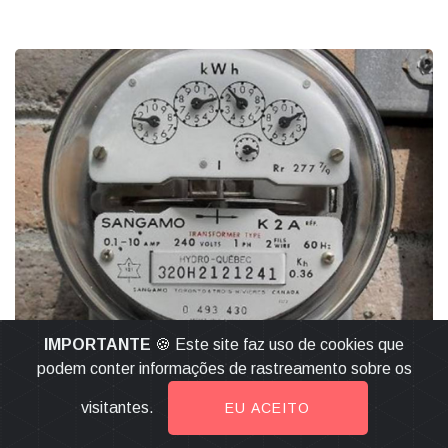
IMPORTANTE
🍪 Este site faz uso de cookies que
CONTA DE LUZ
podem conter informações de rastreamento sobre os
Contas de Luz em Minas Gerais
visitantes.
EU ACEITO
Sofrem Reajuste de 7,36% a Partir