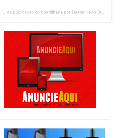
Uma publicação compartilhada por DestakNews Brasil (@destaknewsbrasiloficial)