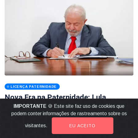
LICENÇA PATERNIDADE
Nova Era na Paternidade: Lula
sanciona ampliação da licença para
IMPORTANTE
🍪 Este site faz uso de cookies que
20 dias com remuneração integral
podem conter informações de rastreamento sobre os
visitantes.
EU ACEITO
31 Março 2026
LEIA MAIS