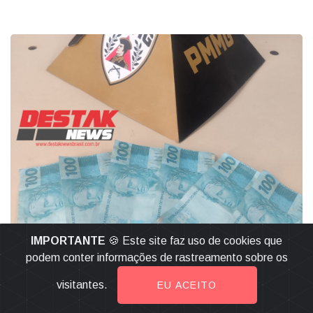
IMPORTANTE
🍪 Este site faz uso de cookies que
VIOLÊNCIA DOMÉSTICA
podem conter informações de rastreamento sobre os
Violência Doméstica e Crime Federal:
visitantes.
EU ACEITO
Homem é preso em Formiga após