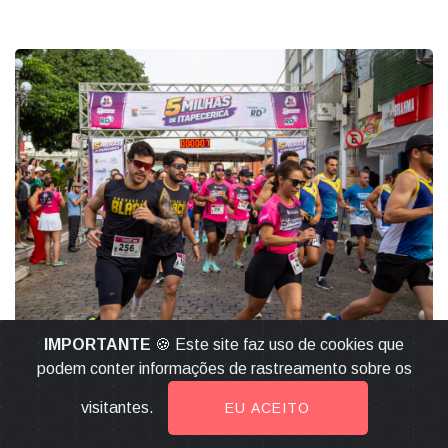
IMPORTANTE
🍪 Este site faz uso de cookies que
DIA INTERNACIONAL DA MULHER
podem conter informações de rastreamento sobre os
Esporte e Empoderamento: Corrida 5
visitantes.
EU ACEITO
Milhas celebra o Dia Internacional da