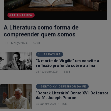
LITERATURA
A Literatura como forma de
compreender quem somos
13 Março 2024
5293
LITERATURA
“A morte de Virgílio” um convite a
reflexão profunda sobre a alma
15 Fevereiro 2024
5264
BENTO XVI DEFENSOR DA FÉ
"Destak Literário" Bento XVI: Defensor
da fé; Joseph Pearce
15 Janeiro 2024
5611