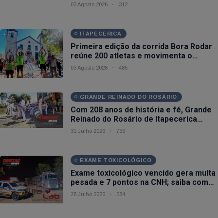
combate ao câncer de pulmão
03 Agosto 2026
312
ITAPECERICA
Primeira edição da corrida Bora Rodar
reúne 200 atletas e movimenta o
esporte em Itapecerica (MG)
03 Agosto 2026
485
GRANDE REINADO DO ROSÁRIO
Com 208 anos de história e fé, Grande
Reinado do Rosário de Itapecerica
divulga programação oficial para 2026
31 Julho 2026
736
EXAME TOXICOLÓGICO
Exame toxicológico vencido gera multa
pesada e 7 pontos na CNH; saiba como
regularizar em Itapecerica (MG)
28 Julho 2026
584