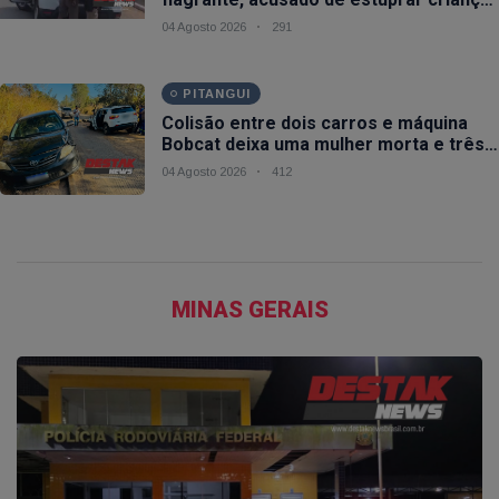
de 10 anos em Piumhi (MG)
04 Agosto 2026
291
PITANGUI
Colisão entre dois carros e máquina
Bobcat deixa uma mulher morta e três
feridos na BR-352 em Pitangui (MG)
04 Agosto 2026
412
MINAS GERAIS