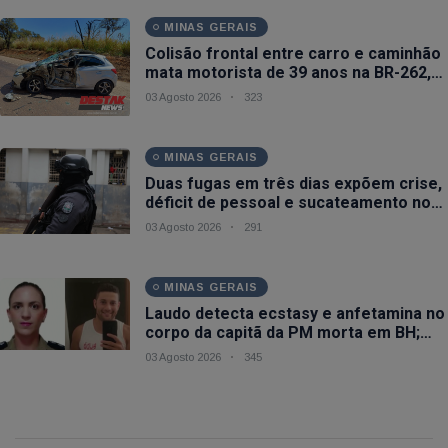
MINAS GERAIS
Colisão frontal entre carro e caminhão
mata motorista de 39 anos na BR-262,
em Ibiá (MG)
03 Agosto 2026
323
MINAS GERAIS
Duas fugas em três dias expõem crise,
déficit de pessoal e sucateamento no
sistema prisional de MG
03 Agosto 2026
291
MINAS GERAIS
Laudo detecta ecstasy e anfetamina no
corpo da capitã da PM morta em BH;
marido é preso por feminicídio
03 Agosto 2026
345