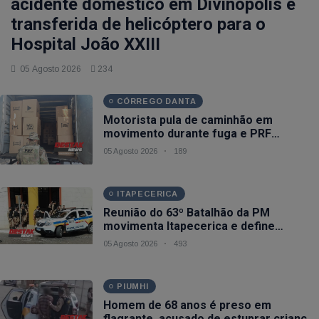
acidente doméstico em Divinópolis é
transferida de helicóptero para o
Hospital João XXIII
05 Agosto 2026
234
CÓRREGO DANTA
Motorista pula de caminhão em
movimento durante fuga e PRF
apreende 75 mil maços de cigarros na
05 Agosto 2026
189
BR-262 em Córrego Danta (MG)
ITAPECERICA
Reunião do 63º Batalhão da PM
movimenta Itapecerica e define
estratégias de segurança para a região
05 Agosto 2026
493
PIUMHI
Homem de 68 anos é preso em
flagrante, acusado de estuprar criança