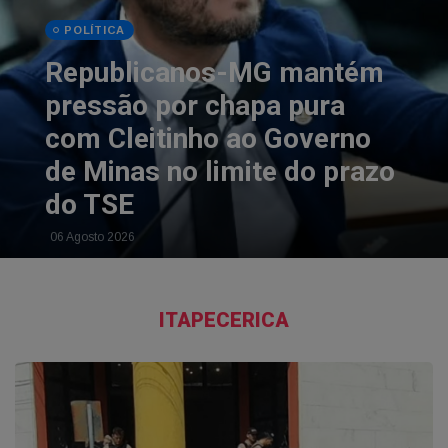
MINAS GERAIS
MPMG entra com ação de
R$ 12,5 milhões contra o
Itaú por filas abusivas e
fechamento de agência em
Resplendor
05 Agosto 2026
ITAPECERICA