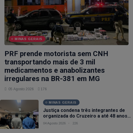
MINAS GERAIS
PRF prende motorista sem CNH
transportando mais de 3 mil
medicamentos e anabolizantes
irregulares na BR-381 em MG
05 Agosto 2026
176
MINAS GERAIS
Justiça condena três integrantes de
organizada do Cruzeiro a até 48 anos
de prisão por ataque fatal a ônibus em
04 Agosto 2026
226
BH