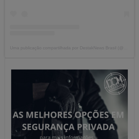
Uma publicação compartilhada por DestakNews Brasil (@destaknewsbrasiloficial)