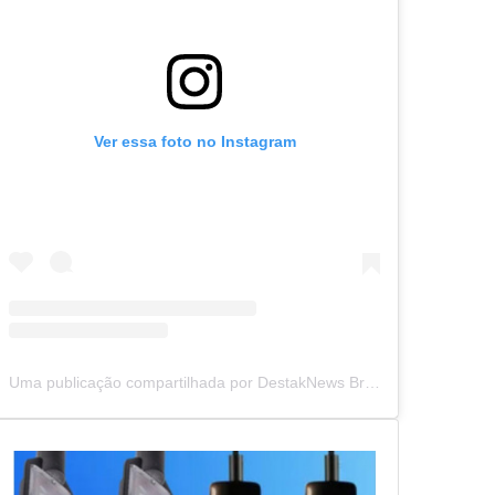
Ver essa foto no Instagram
Uma publicação compartilhada por DestakNews Brasil (@destaknewsbrasiloficial)