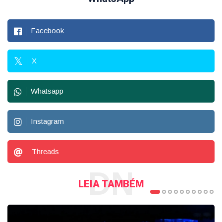
Facebook
X
Whatsapp
Instagram
Threads
DN
LEIA TAMBÉM