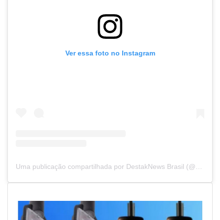
Ver essa foto no Instagram
Uma publicação compartilhada por DestakNews Brasil (@destaknewsbrasiloficial)