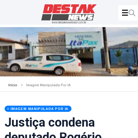
Início
Imagem Manipulada Por IA
IMAGEM MANIPULADA POR IA
Justiça condena
deputado Rogério