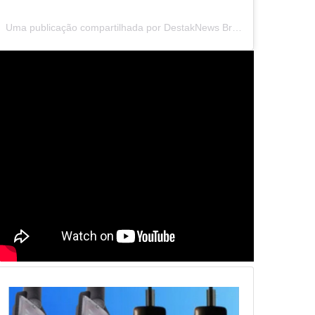
Uma publicação compartilhada por DestakNews Brasil (@destaknewsbrasiloficial)