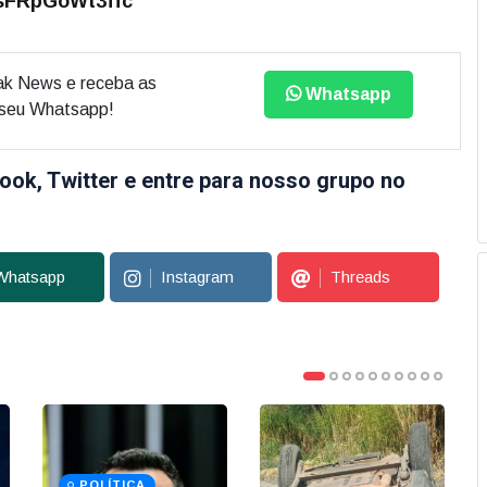
osFRpGoWt3ffc
ak News e receba as
Whatsapp
o seu Whatsapp!
ook, Twitter e entre para nosso grupo no
Whatsapp
Instagram
Threads
POLÍTICA