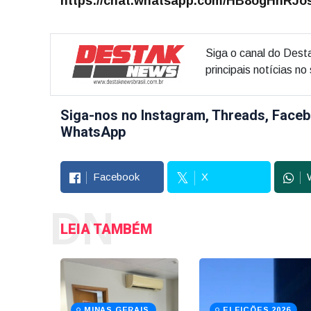
https://chat.whatsapp.com/HB8ogHnRJ
Siga o canal do Dest
principais notícias n
Siga-nos no Instagram, Threads, Faceb
WhatsApp
Facebook
X
DN
LEIA TAMBÉM
MINAS GERAIS
ELEIÇÕES 2026