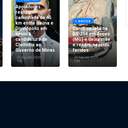
Apoiadores
realizam
caminhada de 45
ARCOS
km entre Itaúna e
Divinópolis em
Carro capota na
apoio à
BR-354 em Arcos
candidatura de
(MG) e deixa mãe
Cleitinho ao
e recém-nascido
Governo de Minas
feridos
07 Agosto 2026
06 Agosto 2026
141
198