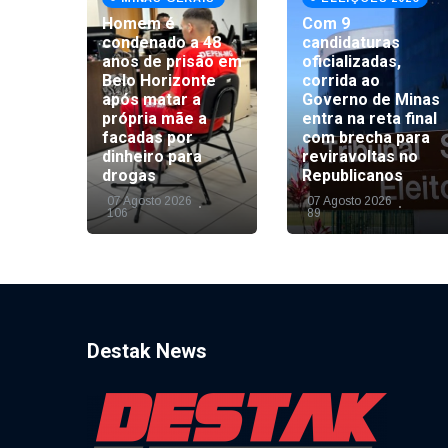
Homem é
Com 9
condenado a 48
candidaturas
s-MG
anos de prisão em
oficializadas,
ssão
Belo Horizonte
corrida ao
ra
após matar a
Governo de Minas
o ao
própria mãe a
entra na reta final
Minas
facadas por
com brecha para
 prazo
dinheiro para
reviravoltas no
drogas
Republicanos
07 Agosto 2026
07 Agosto 2026
106
89
Destak News