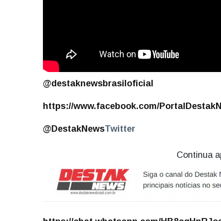
@destaknewsbrasiloficial
https://www.facebook.com/PortalDestak
@DestakNews
Twitter
Continua a