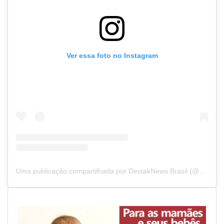
Ver essa foto no Instagram
Uma publicação compartilhada por DestakNews Brasil (@destaknewsbrasiloficial)