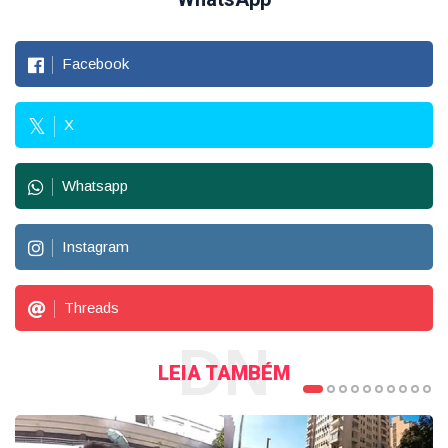
Facebook
X
Whatsapp
Instagram
Threads
DN
LEIA TAMBÉM