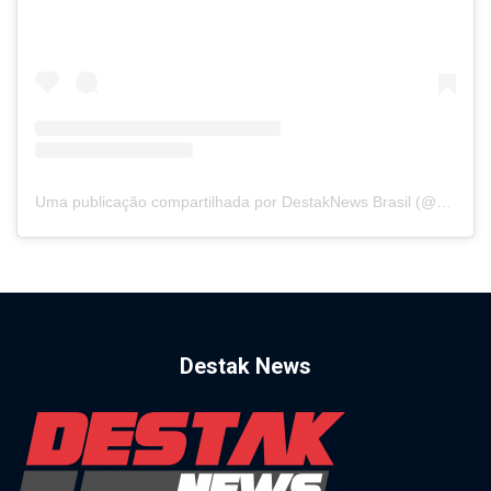
Uma publicação compartilhada por DestakNews Brasil (@destaknewsbrasiloficial)
Destak News