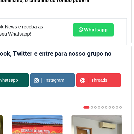
ncionalismo, o tamanho do rombo poderá
ak News e receba as
Whatsapp
o seu Whatsapp!
ook, Twitter e entre para nosso grupo no
Whatsapp
Instagram
Threads