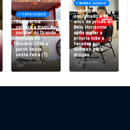
MINAS GERAIS
Homem é
ITAPECERICA
condenado a 48
Itapecerica
anos de prisão em
celebra a tradição
Belo Horizonte
secular do Grande
após matar a
Reinado do
própria mãe a
Rosário 2026 a
facadas por
partir desta
dinheiro para
sexta-feira (7)
drogas
07 Agosto 2026
07 Agosto 2026
294
225