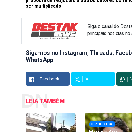
proposta de reajustes a outros setores do fu
ser multiplicado.
Siga o canal do Dest
principais notícias n
Siga-nos no Instagram, Threads, Faceb
WhatsApp
Facebook
X
DN
LEIA TAMBÉM
POLÍTICA
Marcelo Aro