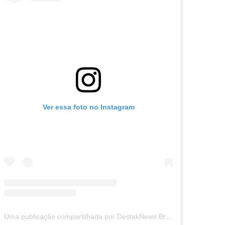
Ver essa foto no Instagram
Uma publicação compartilhada por DestakNews Brasil (@destaknewsbrasiloficial)