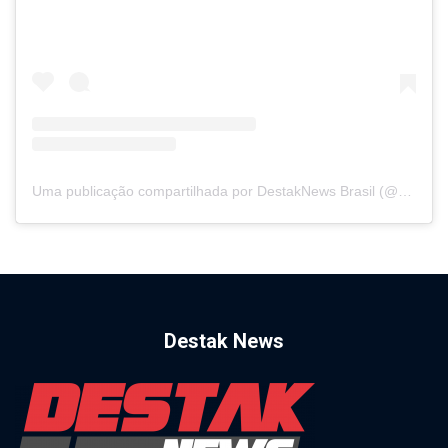
Uma publicação compartilhada por DestakNews Brasil (@destaknewsbrasiloficial)
Destak News