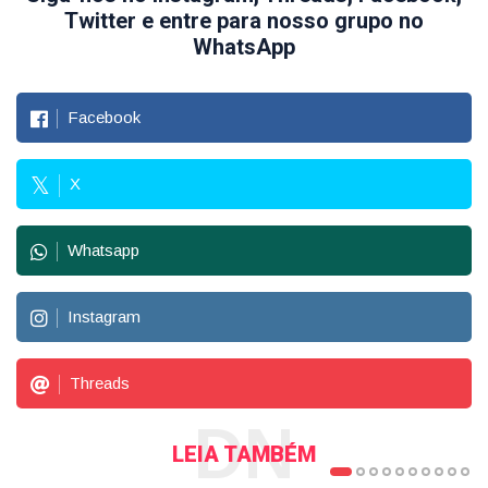
Twitter e entre para nosso grupo no
WhatsApp
Facebook
X
Whatsapp
Instagram
Threads
DN
LEIA TAMBÉM