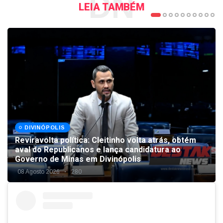
DN
LEIA TAMBÉM
DIVINÓPOLIS
Reviravolta política: Cleitinho volta atrás, obtém
aval do Republicanos e lança candidatura ao
Governo de Minas em Divinópolis
08 Agosto 2026
280