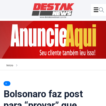
Início
Bolsonaro faz post
para “provar” que