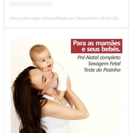
Uma publicação compartilhada por DestakNews Brasil (@destaknewsbrasiloficial)