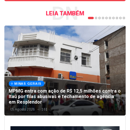
DN
LEIA TAMBÉM
MINAS GERAIS
MPMG entra com ação de R$ 12,5 milhões contra o
Itaú por filas abusivas e fechamento de agência
em Resplendor
05 Agosto 2026
161