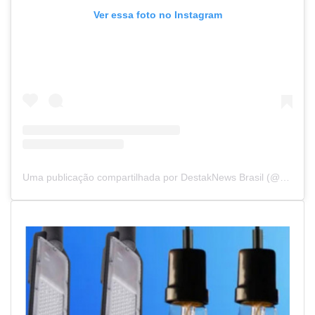
Ver essa foto no Instagram
Uma publicação compartilhada por DestakNews Brasil (@destaknewsbrasiloficial)