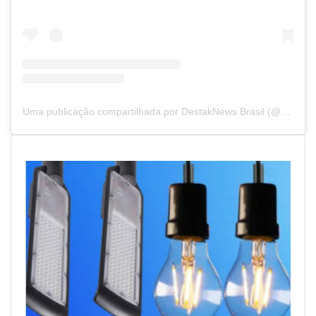
Uma publicação compartilhada por DestakNews Brasil (@destaknewsbrasiloficial)