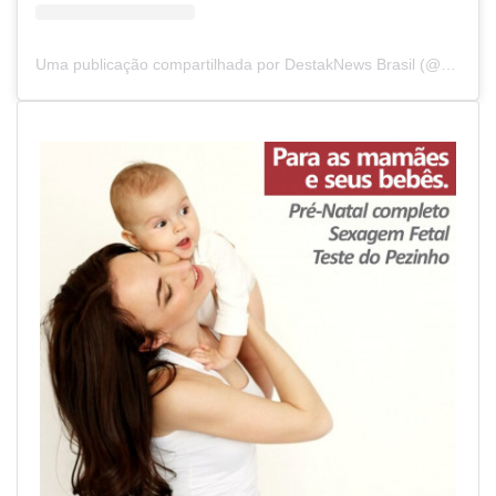
Uma publicação compartilhada por DestakNews Brasil (@destaknewsbrasiloficial)