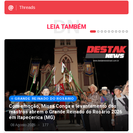
Threads
DN
LEIA TAMBÉM
GRANDE REINADO DO ROSÁRIO
Com emoção, Missa Conga e levantamento dos
mastros abrem o Grande Reinado do Rosário 2026
em Itapecerica (MG)
08 Agosto 2026
177