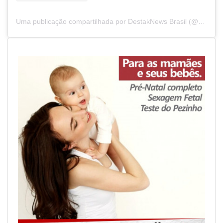
Uma publicação compartilhada por DestakNews Brasil (@destaknewsbrasiloficial)