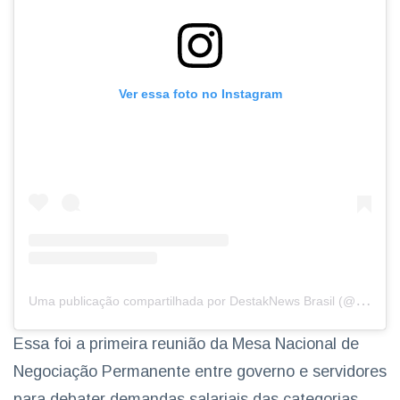
Ver essa foto no Instagram
U
ma publicação compartilhada por DestakNews Brasil (@destaknewsbrasiloficial)
Essa foi a primeira reunião da Mesa Nacional de
Negociação Permanente entre governo e servidores
para debater demandas salariais das categorias