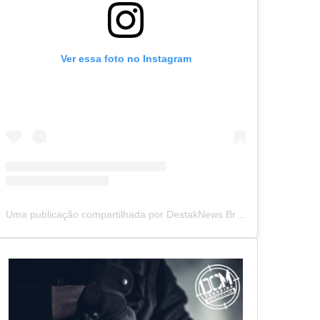
Ver essa foto no Instagram
Uma publicação compartilhada por DestakNews Brasil (@destaknewsbrasiloficial)