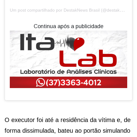
U
m post compartilhado por DestakNews Brasil (@destaknewsbrasiloficial)
Continua após a publicidade
O executor foi até a residência da vítima e, de
forma dissimulada, bateu ao portão simulando