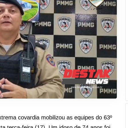
trema covardia mobilizou as equipes do 63º
ta terça-feira (17). Um idoso de 74 anos foi