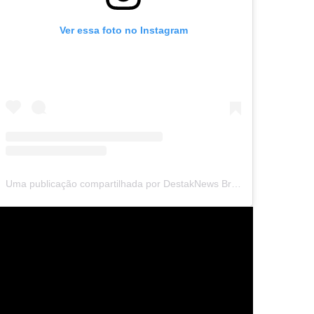
Ver essa foto no Instagram
Uma publicação compartilhada por DestakNews Brasil (@destaknewsbrasiloficial)