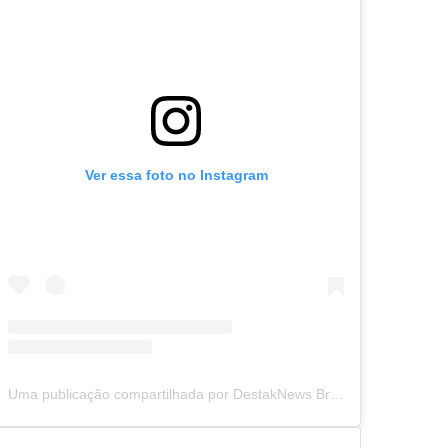
Ver essa foto no Instagram
Uma publicação compartilhada por DestakNews Brasil (@destaknewsbrasiloficial)