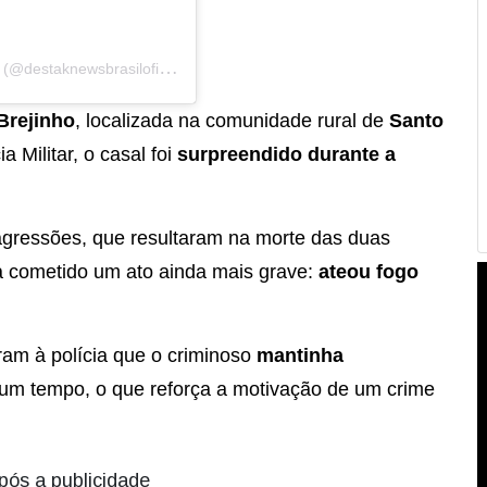
U
ma publicação compartilhada por DestakNews Brasil (@destaknewsbrasiloficial)
Brejinho
, localizada na comunidade rural de
Santo
a Militar, o casal foi
surpreendido durante a
gressões, que resultaram na morte das duas
ia cometido um ato ainda mais grave:
ateou fogo
ram à polícia que o criminoso
mantinha
um tempo, o que reforça a motivação de um crime
pós a publicidade