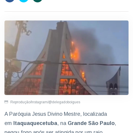
Reprodução/Instagram/@delegadoboigues
A Paróquia Jesus Divino Mestre, localizada
em
Itaquaquecetuba
, na
Grande São Paulo
,
pegou fogo após ser atingida por um raio