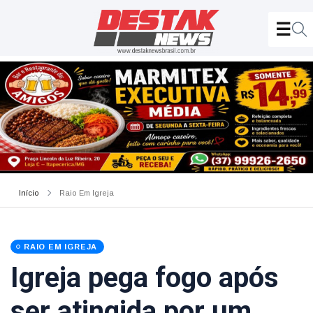
Início
Raio Em Igreja
RAIO EM IGREJA
Igreja pega fogo após
ser atingida por um