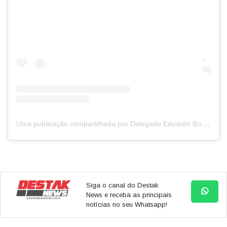
U
ma publicação compartilhada por Delegado Eduardo Boigues (@delegadoboigues)
Siga o canal do Destak
News e receba as principais
notícias no seu Whatsapp!