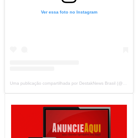
Ver essa foto no Instagram
Uma publicação compartilhada por DestakNews Brasil (@destaknewsbrasiloficial)