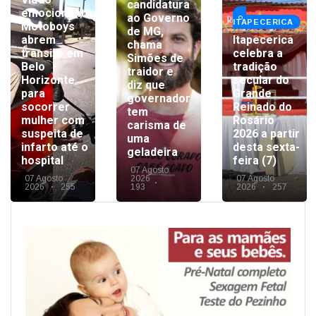
candidatura
emocionante:
ao Governo
ITAPECERICA
Motoboys
de MG,
abrem
Itapecerica
chama
trânsito em
celebra a
Simões de
Belo
tradição
traidor e
Horizonte
secular do
diz que
para
Grande
governador
socorrer
Reinado do
tem
mulher com
Rosário
carisma de
suspeita de
2026 a partir
uma
infarto até o
desta sexta-
geladeira
hospital
feira (7)
07 Agosto
07 Agosto
2026
07 Agosto
2026
255
193
2026
257