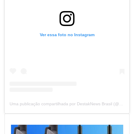
Ver essa foto no Instagram
Uma publicação compartilhada por DestakNews Brasil (@destaknewsbrasiloficial)