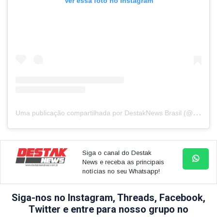
Ver essa foto no Instagram
U
ma publicação compartilhada por DestakNews Brasil (@destaknewsbrasiloficial)
Siga o canal do Destak
News e receba as principais
notícias no seu Whatsapp!
Siga-nos no Instagram, Threads, Facebook,
Twitter e entre para nosso grupo no