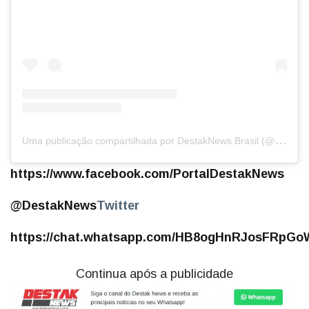
U
ma publicação compartilhada por DestakNews Brasil (@destaknewsbrasiloficial)
https://www.facebook.com/PortalDestakNews
@DestakNews
Twitter
https://chat.whatsapp.com/HB8ogHnRJosFRpGoW
Continua após a publicidade