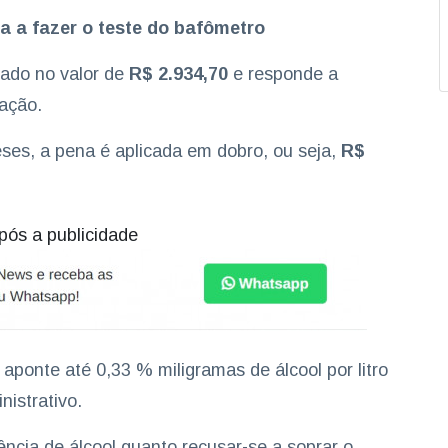
 a fazer o teste do bafômetro
tado no valor de
R$ 2.934,70
e responde a
tação.
ses, a pena é aplicada em dobro, ou seja,
R$
pós a publicidade
 aponte até 0,33 % miligramas de álcool por litro
nistrativo.
uência de álcool quanto recusar-se a soprar o