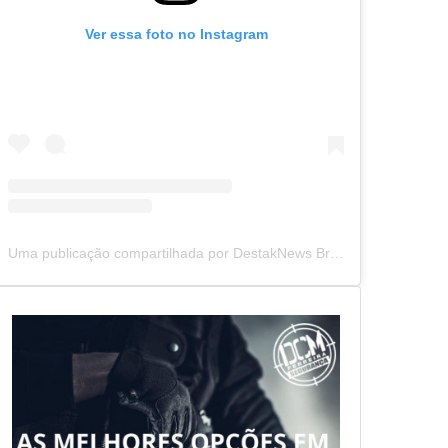
Ver essa foto no Instagram
Uma publicação compartilhada por DestakNews Brasil (@destaknewsbrasiloficial)