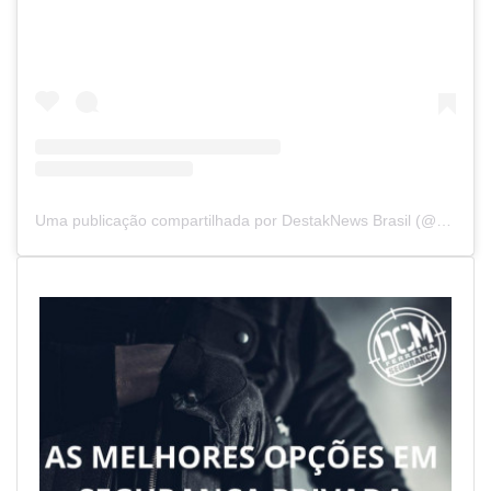
Uma publicação compartilhada por DestakNews Brasil (@destaknewsbrasiloficial)