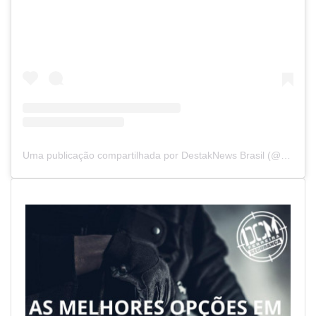
Uma publicação compartilhada por DestakNews Brasil (@destaknewsbrasiloficial)