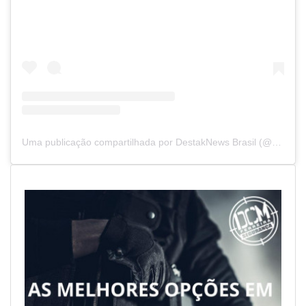
Uma publicação compartilhada por DestakNews Brasil (@destaknewsbrasiloficial)