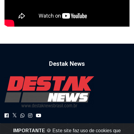
Destak News
DestakNews a Notícia com Credibilidade.
IMPORTANTE
🍪 Este site faz uso de cookies que
destaknews@gmail.com