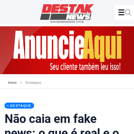
Início
Destaque
DESTAQUE
Não caia em fake
news: o que é real e o