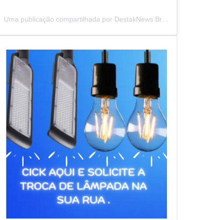
Uma publicação compartilhada por DestakNews Brasil (@destaknewsbrasiloficial)