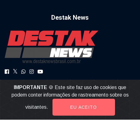
Destak News
DestakNews a Notícia com Credibilidade.
IMPORTANTE
🍪 Este site faz uso de cookies que
destaknews@gmail.com
podem conter informações de rastreamento sobre os
visitantes.
EU ACEITO
© 2026, Destak News | Todos os direitos reservados |
Desenvolvido por
Multiverso Web