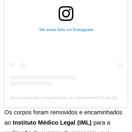
Ver essa foto no Instagram
U
ma publicação compartilhada por DestakNews Brasil (@destaknewsbrasiloficial)
Os corpos foram removidos e encaminhados
ao
Instituto Médico Legal (IML)
para a