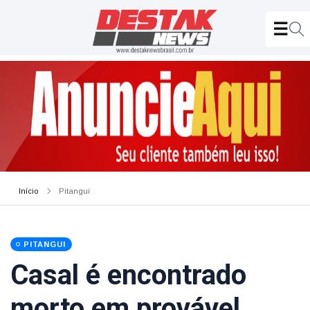
Início
Pitangui
PITANGUI
Casal é encontrado
morto em provável