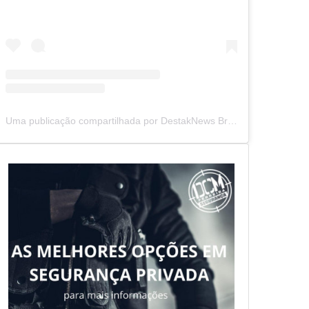
Uma publicação compartilhada por DestakNews Brasil (@destaknewsbrasiloficial)