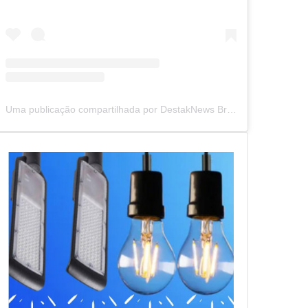
Uma publicação compartilhada por DestakNews Brasil (@destaknewsbrasiloficial)