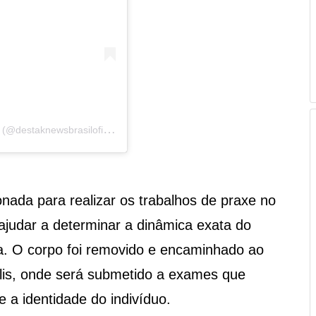
U
ma publicação compartilhada por DestakNews Brasil (@destaknewsbrasiloficial)
onada para realizar os trabalhos de praxe no
ajudar a determinar a dinâmica exata do
ima. O corpo foi removido e encaminhado ao
lis, onde será submetido a exames que
 a identidade do indivíduo.