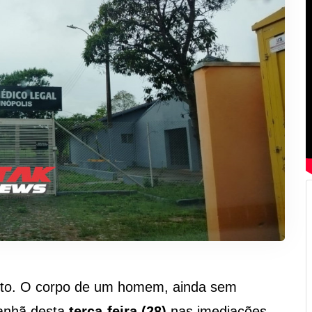
lento. O corpo de um homem, ainda sem
 manhã desta
terça-feira (28)
nas imediações