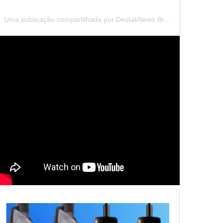
Uma publicação compartilhada por DestakNews Brasil (@destaknewsbrasiloficial)