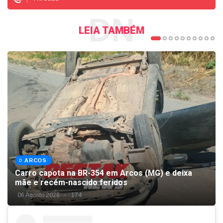
DN
LEIA TAMBÉM
ARCOS
Carro capota na BR-354 em Arcos (MG) e deixa
mãe e recém-nascido feridos
06 Agosto 2026
174