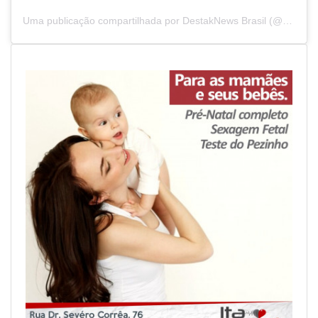
Uma publicação compartilhada por DestakNews Brasil (@destaknewsbrasiloficial)