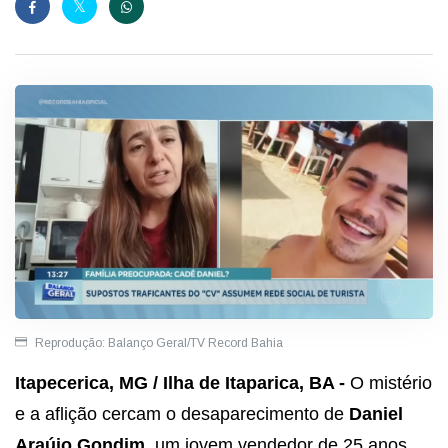
Reprodução: Balanço Geral/TV Record Bahia
Itapecerica, MG / Ilha de Itaparica, BA -
O mistério
e a aflição cercam o desaparecimento de
Daniel
Araújo Gondim
, um jovem vendedor de 25 anos,