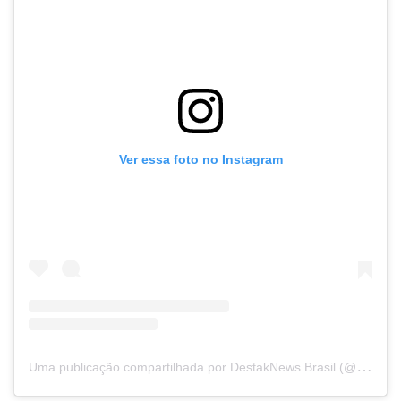
Ver essa foto no Instagram
U
ma publicação compartilhada por DestakNews Brasil (@destaknewsbrasiloficial)