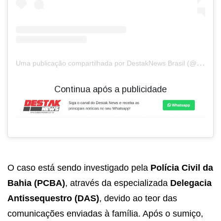
U
ma publicação compartilhada por DestakNews Brasil (@destaknewsbrasiloficial)
Continua após a publicidade
O caso está sendo investigado pela
Polícia Civil da
Bahia (PCBA)
, através da especializada
Delegacia
Antissequestro (DAS)
, devido ao teor das
comunicações enviadas à família. Após o sumiço,