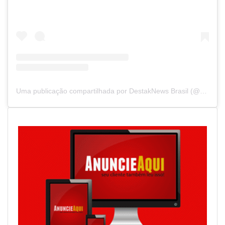
Uma publicação compartilhada por DestakNews Brasil (@destaknewsbrasiloficial)