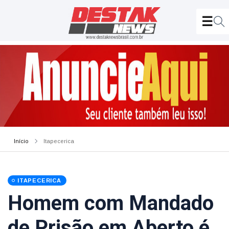
Início
Itapecerica
ITAPECERICA
Homem com Mandado
de Prisão em Aberto é