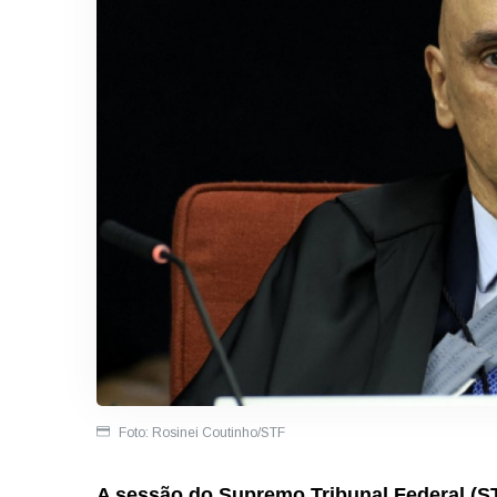
Foto: Rosinei Coutinho/STF
A sessão do Supremo Tribunal Federal (ST