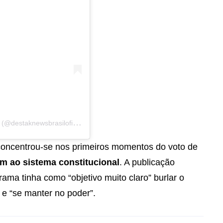
U
ma publicação compartilhada por DestakNews Brasil (@destaknewsbrasiloficial)
concentrou-se nos primeiros momentos do voto de
m ao sistema constitucional
. A publicação
rama tinha como “objetivo muito claro” burlar o
 e “se manter no poder”.