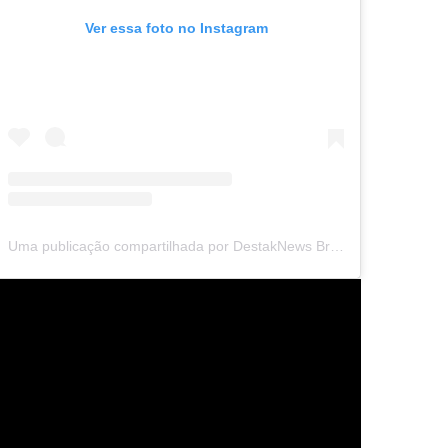
Ver essa foto no Instagram
Uma publicação compartilhada por DestakNews Brasil (@destaknewsbrasiloficial)