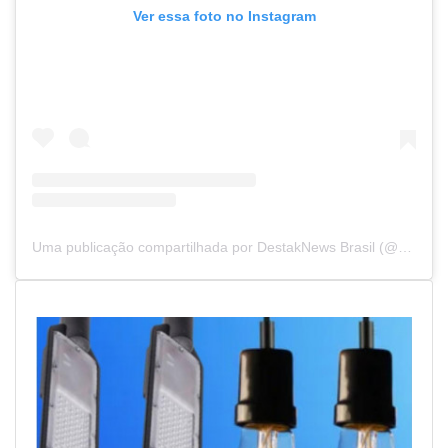
Ver essa foto no Instagram
Uma publicação compartilhada por DestakNews Brasil (@destaknewsbrasiloficial)