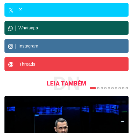
X
Whatsapp
Instagram
Threads
DN
LEIA TAMBÉM