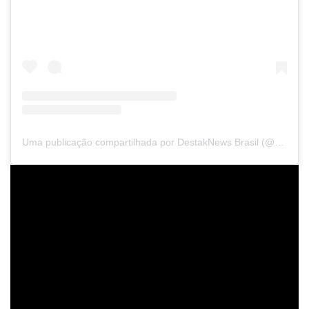
Uma publicação compartilhada por DestakNews Brasil (@destaknewsbrasiloficial)