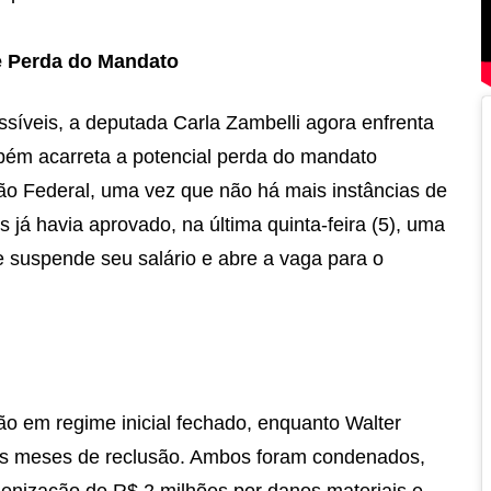
 e Perda do Mandato
síveis, a deputada Carla Zambelli agora enfrenta
bém acarreta a potencial perda do mandato
ção Federal, uma vez que não há mais instâncias de
já havia aprovado, na última quinta-feira (5), uma
e suspende seu salário e abre a vaga para o
ão em regime inicial fechado, enquanto Walter
rês meses de reclusão. Ambos foram condenados,
enização de R$ 2 milhões por danos materiais e