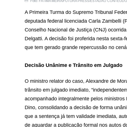
Foto: FÁTIMA MEIRA/FUTURA PRESS/ESTADÃO CONTEÚD
A Primeira Turma do Supremo Tribunal Federa
deputada federal licenciada Carla Zambelli 
Conselho Nacional de Justiça (CNJ) ocorrida
Delgatti. A decisão foi proferida nesta sexta
que tem gerado grande repercussão no cenário
Decisão Unânime e Trânsito em Julgado
O ministro relator do caso, Alexandre de Mo
trânsito em julgado imediato, "independentem
acompanhado integralmente pelos ministros L
Dino, consolidando a decisão de forma unân
que a sentença já tem validade imediata, au
de aguardar a publicação formal nos autos d