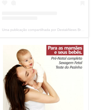
Uma publicação compartilhada por DestakNews Brasil (@destaknewsbrasiloficial)