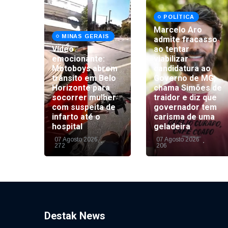
POLÍTICA
Marcelo Aro
MINAS GERAIS
admite fracasso
Vídeo
ao tentar
emocionante:
viabilizar
Motoboys abrem
candidatura ao
ba se
trânsito em Belo
Governo de MG,
érica
Horizonte para
chama Simões de
eaça
socorrer mulher
traidor e diz que
l com
com suspeita de
governador tem
a de
infarto até o
carisma de uma
hospital
geladeira
07 Agosto 2026
07 Agosto 2026
272
206
Destak News