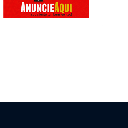
ELEIÇÕES 2026
POLÍTICA
Com 9
Apoiadores
candidaturas
realizam
oficializadas,
caminhada de 45
AR
corrida ao
km entre Itaúna e
Governo de Minas
Divinópolis em
Carro
entra na reta final
apoio à
BR-3
com brecha para
candidatura de
(MG) 
reviravoltas no
Cleitinho ao
e re
Republicanos
Governo de Minas
ferid
07 Agosto 2026
07 Agosto 2026
06 Ago
166
260
241