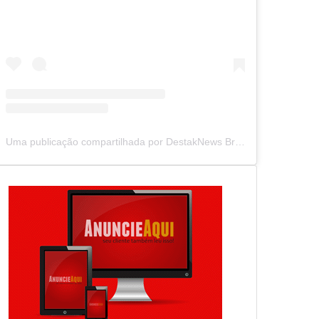
Uma publicação compartilhada por DestakNews Brasil (@destaknewsbrasiloficial)