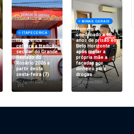
MINAS GERAIS
Homem é
ITAPECERICA
condenado a 48
Itapecerica
anos de prisão em
celebra a tradição
Belo Horizonte
secular do Grande
após matar a
Reinado do
própria mãe a
Rosário 2026 a
facadas por
partir desta
dinheiro para
sexta-feira (7)
drogas
07 Agosto 2026
07 Agosto 2026
271
215