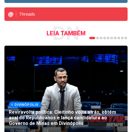
Threads
DN
LEIA TAMBÉM
DIVINÓPOLIS
Reviravolta política: Cleitinho volta atrás, obtém
aval do Republicanos e lança candidatura ao
Governo de Minas em Divinópolis
08 Agosto 2026
224