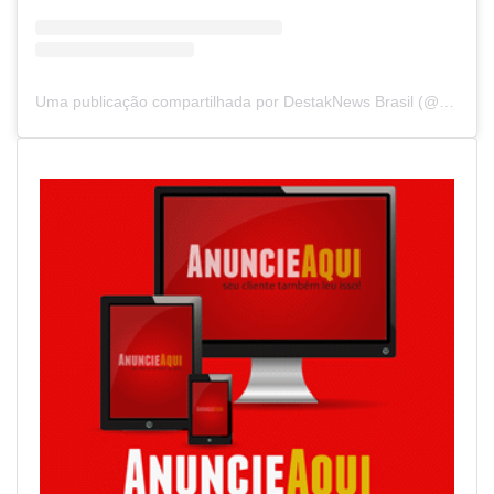
Uma publicação compartilhada por DestakNews Brasil (@destaknewsbrasiloficial)