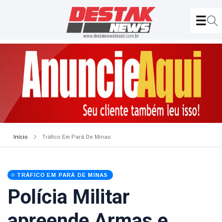
Início
Tráfico Em Pará De Minas
TRÁFICO EM PARÁ DE MINAS
Polícia Militar
apreende Armas e