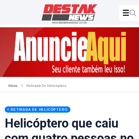
Início
Retirada De Helicóptero
RETIRADA DE HELICÓPTERO
Helicóptero que caiu
com quatro pessoas no