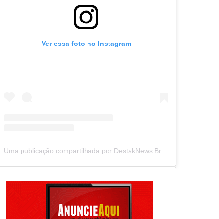
Ver essa foto no Instagram
Uma publicação compartilhada por DestakNews Brasil (@destaknewsbrasiloficial)